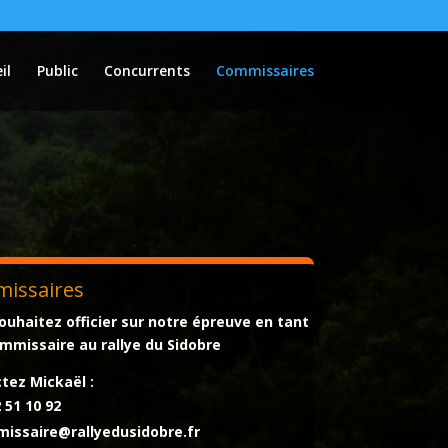
il
Public
Concurrents
Commissaires
issaires
ouhaitez officier sur notre épreuve en tant
mmissaire au rallye du Sidobre
tez Mickaël :
 51 10 92
issaire@rallyedusidobre.fr