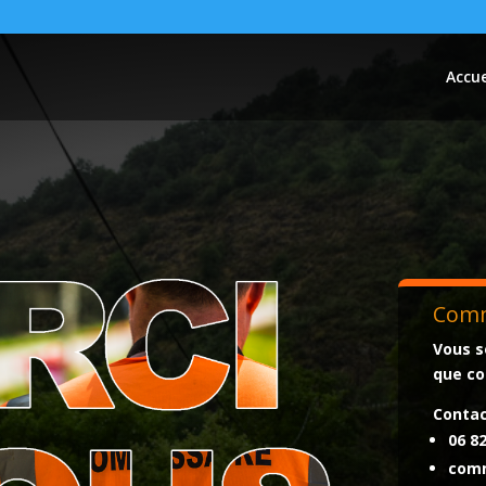
Accue
Comm
Vous s
que co
Contac
06 82
comm